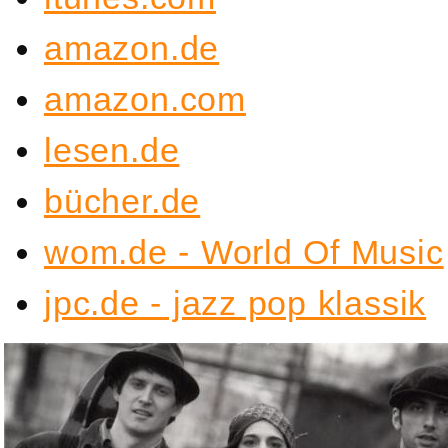
amazon.de
amazon.com
lesen.de
bücher.de
wom.de - World Of Music
jpc.de - jazz pop klassik