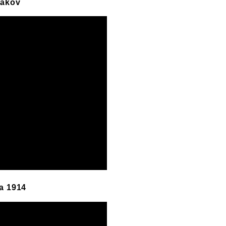
iakov
la 1914